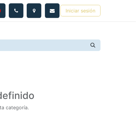
Iniciar sesión
efinido
ta categoría.