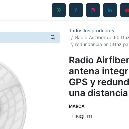
Productos
Servicios
Contáctanos
Blog
Todos los productos
Radio Airfiber de 60 Gh
y redundancia en 5Ghz pa
Radio Airfibe
antena integr
GPS y redund
una distanci
MARCA