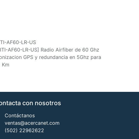
TI-AF60-LR-US
ITI-AF60-LR-US] Radio Airfiber de 60 Ghz
ronizacion GPS y redundancia en 5Ghz para
2 Km
ontacta con nosotros
Contáctanos
ventas@acercanet.com
(502) 22962622