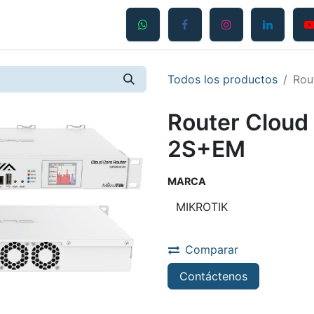
Productos
Servicios
Contáctanos
Blog
Todos los productos
Rou
Router Clou
2S+EM
MARCA
Comparar
Contáctenos