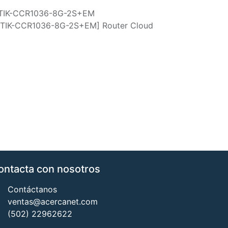
TIK-CCR1036-8G-2S+EM
TIK-CCR1036-8G-2S+EM] Router Cloud
ontacta con nosotros
Contáctanos
ventas@acercanet.com
(502) 22962622