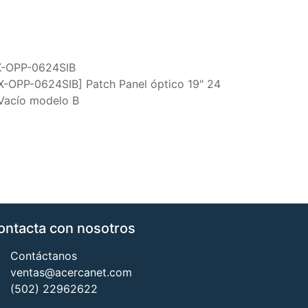
X-OPP-0624SIB
X-OPP-0624SIB] Patch Panel óptico 19" 24
 Vacío modelo B
ontacta con nosotros
Contáctanos
ventas@acercanet.com
(502) 22962622